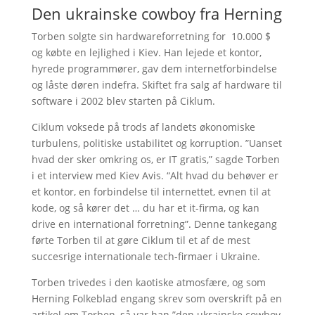
Den ukrainske cowboy fra Herning
Torben solgte sin hardwareforretning for 10.000 $
og købte en lejlighed i Kiev. Han lejede et kontor,
hyrede programmører, gav dem internetforbindelse
og låste døren indefra. Skiftet fra salg af hardware til
software i 2002 blev starten på Ciklum.
Ciklum voksede på trods af landets økonomiske
turbulens, politiske ustabilitet og korruption. ”Uanset
hvad der sker omkring os, er IT gratis,” sagde Torben
i et interview med Kiev Avis. “Alt hvad du behøver er
et kontor, en forbindelse til internettet, evnen til at
kode, og så kører det … du har et it-firma, og kan
drive en international forretning”. Denne tankegang
førte Torben til at gøre Ciklum til et af de mest
succesrige internationale tech-firmaer i Ukraine.
Torben trivedes i den kaotiske atmosfære, og som
Herning Folkeblad engang skrev som overskrift på en
artikel om Torben, så var han ”den ukrainske cowboy