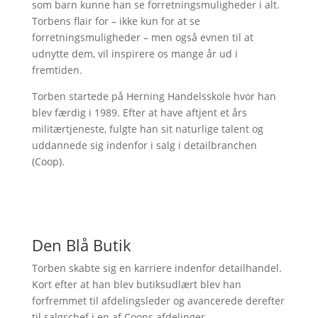
som barn kunne han se forretningsmuligheder i alt.
Torbens flair for – ikke kun for at se
forretningsmuligheder – men også evnen til at
udnytte dem, vil inspirere os mange år ud i
fremtiden.
Torben startede på Herning Handelsskole hvor han
blev færdig i 1989. Efter at have aftjent et års
militærtjeneste, fulgte han sit naturlige talent og
uddannede sig indenfor i salg i detailbranchen
(Coop).
Den Blå Butik
Torben skabte sig en karriere indenfor detailhandel.
Kort efter at han blev butiksudlært blev han
forfremmet til afdelingsleder og avancerede derefter
til salgschef i en af Coops afdelinger.