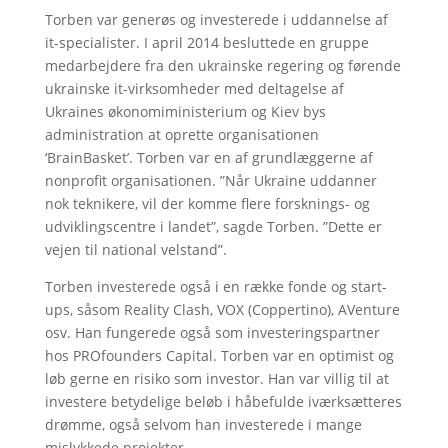
Torben var generøs og investerede i uddannelse af
it-specialister. I april 2014 besluttede en gruppe
medarbejdere fra den ukrainske regering og førende
ukrainske it-virksomheder med deltagelse af
Ukraines økonomiministerium og Kiev bys
administration at oprette organisationen
‘BrainBasket’. Torben var en af grundlæggerne af
nonprofit organisationen. ”Når Ukraine uddanner
nok teknikere, vil der komme flere forsknings- og
udviklingscentre i landet”, sagde Torben. ”Dette er
vejen til national velstand”.
Torben investerede også i en række fonde og start-
ups, såsom Reality Clash, VOX (Coppertino), AVenture
osv. Han fungerede også som investeringspartner
hos PROfounders Capital. Torben var en optimist og
løb gerne en risiko som investor. Han var villig til at
investere betydelige beløb i håbefulde iværksætteres
drømme, også selvom han investerede i mange
mislykkede projekter.