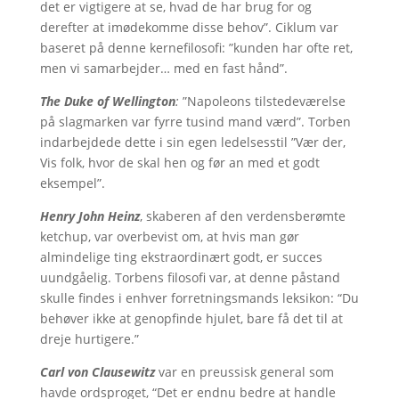
det er vigtigere at se, hvad de har brug for og
derefter at imødekomme disse behov”. Ciklum var
baseret på denne kernefilosofi: ”kunden har ofte ret,
men vi samarbejder… med en fast hånd”.
The Duke of Wellington
:
”Napoleons tilstedeværelse
på slagmarken var fyrre tusind mand værd”. Torben
indarbejdede dette i sin egen ledelsesstil ”Vær der,
Vis folk, hvor de skal hen og før an med et godt
eksempel”.
Henry John Heinz
, skaberen af den verdensberømte
ketchup, var overbevist om, at hvis man gør
almindelige ting ekstraordinært godt, er succes
uundgåelig. Torbens filosofi var, at denne påstand
skulle findes i enhver forretningsmands leksikon: “Du
behøver ikke at genopfinde hjulet, bare få det til at
dreje hurtigere.”
Carl von Clausewitz
var en preussisk general som
havde ordsproget, “Det er endnu bedre at handle