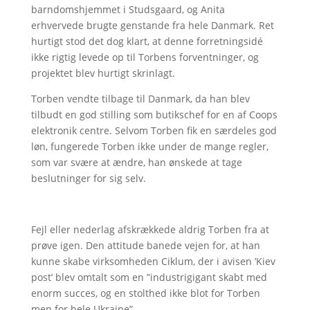
barndomshjemmet i Studsgaard, og Anita
erhvervede brugte genstande fra hele Danmark. Ret
hurtigt stod det dog klart, at denne forretningsidé
ikke rigtig levede op til Torbens forventninger, og
projektet blev hurtigt skrinlagt.
Torben vendte tilbage til Danmark, da han blev
tilbudt en god stilling som butikschef for en af Coops
elektronik centre. Selvom Torben fik en særdeles god
løn, fungerede Torben ikke under de mange regler,
som var svære at ændre, han ønskede at tage
beslutninger for sig selv.
Fejl eller nederlag afskrækkede aldrig Torben fra at
prøve igen. Den attitude banede vejen for, at han
kunne skabe virksomheden Ciklum, der i avisen ’Kiev
post’ blev omtalt som en ”industrigigant skabt med
enorm succes, og en stolthed ikke blot for Torben
men for hele Ukraine”.