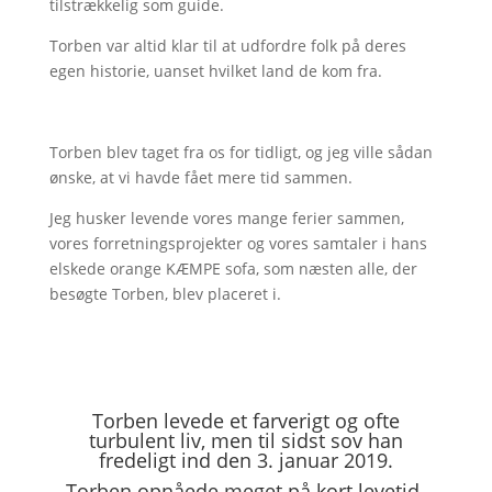
tilstrækkelig som guide.
Torben var altid klar til at udfordre folk på deres
egen historie, uanset hvilket land de kom fra.
Torben blev taget fra os for tidligt, og jeg ville sådan
ønske, at vi havde fået mere tid sammen.
Jeg husker levende vores mange ferier sammen,
vores forretningsprojekter og vores samtaler i hans
elskede orange KÆMPE sofa, som næsten alle, der
besøgte Torben, blev placeret i.
Torben levede et farverigt og ofte
turbulent liv, men til sidst sov han
fredeligt ind den 3. januar 2019.
Torben opnåede meget på kort levetid.